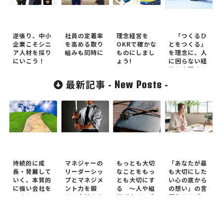
逆張り、中小
社員の定着率
理念経営を
「つくるひ
企業こそシニ
を高める取り
OKRで確かな
とをつくる」
ア人材を採り
組みも同時に
ものにしまし
を理念に、人
にいこう！
ょう!
に困らない経
営を実現する
三和建設 ～
最新記事 -
-
New Posts
社員の幸福を
ど真ん中に、
好循環を生み
出す「ホンモ
ノの理念経
営」事例 ～
持続的に成
マネジャーの
もっとも大切
「あなたが最
長・発展して
リーダーシッ
なことをもっ
も大切にした
いく、本質的
プとマネジメ
とも大切にす
い心の底から
に強い会社を
ント力を鍛
る ～人や組
の想い」の言
つくる ～
え、会社を強
織が幸せと成
語化をサポー
OKRを活か
くする ～マ
功を同時に実
トします
し、社員の主
ネジャーを鍛
現するための
体性とチーム
え、育てる
本質～