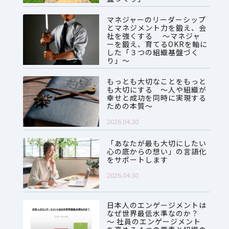
2026.07.28
マネジャーのリーダーシップ
とマネジメント力を鍛え、会
社を強くする ～マネジャ
ーを鍛え、育てるOKRを軸に
した「３つの組織基盤づく
り」～
2026.06.08
もっとも大切なことをもっと
も大切にする ～人や組織が
幸せと成功を同時に実現する
ための本質～
2026.04.30
「あなたが最も大切にしたい
心の底からの想い」の言語化
をサポートします
2026.04.30
日本人のエンゲージメントは
なぜ世界最低水準なのか？
～ 社員のエンゲージメント