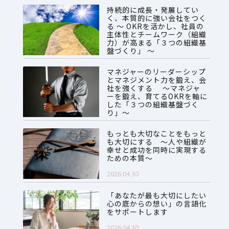
持続的に成長・発展してい
く、本質的に強い会社をつく
る ～ OKRを活かし、社員の
主体性とチームワーク（組織
力）が高まる「３つの組織基
盤づくり」 ～
2026.07.28
マネジャーのリーダーシップ
とマネジメント力を鍛え、会
社を強くする ～マネジャ
ーを鍛え、育てるOKRを軸に
した「３つの組織基盤づく
り」～
2026.06.08
もっとも大切なことをもっと
も大切にする ～人や組織が
幸せと成功を同時に実現する
ための本質～
2026.04.30
「あなたが最も大切にしたい
心の底からの想い」の言語化
をサポートします
2026.04.30