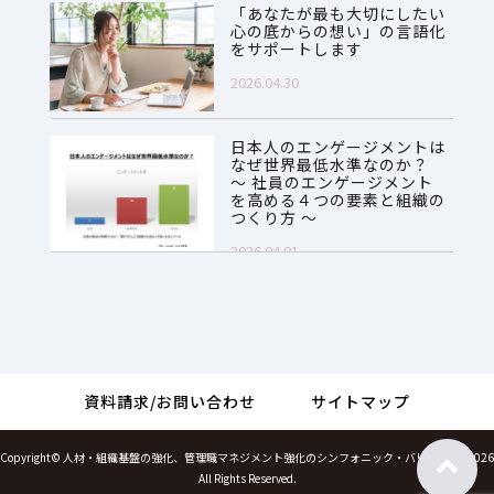
「あなたが最も大切にしたい
心の底からの想い」の言語化
をサポートします
2026.04.30
日本人のエンゲージメントは
なぜ世界最低水準なのか？
～ 社員のエンゲージメント
を高める４つの要素と組織の
つくり方 ～
2026.04.01
資料請求/お問い合わせ
サイトマップ
Copyright©
人材・組織基盤の強化、管理職マネジメント強化のシンフォニック・バリューズ
, 2026
All Rights Reserved.