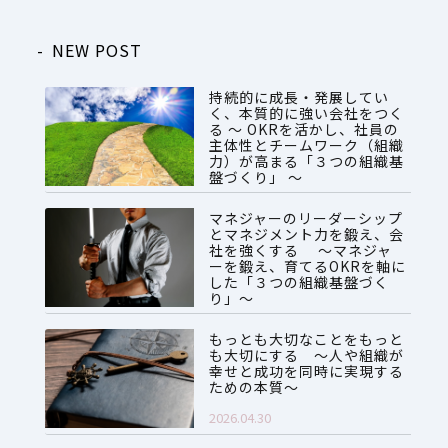
NEW POST
持続的に成長・発展してい
く、本質的に強い会社をつく
る ～ OKRを活かし、社員の
主体性とチームワーク（組織
力）が高まる「３つの組織基
盤づくり」 ～
2026.07.28
マネジャーのリーダーシップ
とマネジメント力を鍛え、会
社を強くする ～マネジャ
ーを鍛え、育てるOKRを軸に
した「３つの組織基盤づく
り」～
2026.06.08
もっとも大切なことをもっと
も大切にする ～人や組織が
幸せと成功を同時に実現する
ための本質～
2026.04.30