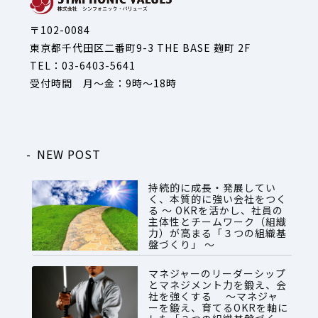
〒102-0084
東京都千代田区二番町9-3 THE BASE 麹町 2F
TEL：03-6403-5641
受付時間 月～金：9時～18時
NEW POST
持続的に成長・発展してい
く、本質的に強い会社をつく
る ～ OKRを活かし、社員の
主体性とチームワーク（組織
力）が高まる「３つの組織基
盤づくり」 ～
2026.07.28
マネジャーのリーダーシップ
とマネジメント力を鍛え、会
社を強くする ～マネジャ
ーを鍛え、育てるOKRを軸に