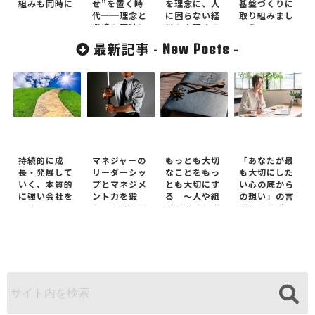
組みも同時に
せ”を置く時
を理念に、人
基盤づくりに
代──理念と
に困らない経
取り組みまし
業績を同時に
営を実現する
ょう
実現する方法
三和建設 ～
最新記事 -
-
New Posts
社員の幸福を
ど真ん中に、
好循環を生み
出す「ホンモ
ノの理念経
営」事例 ～
持続的に成
マネジャーの
もっとも大切
「あなたが最
長・発展して
リーダーシッ
なことをもっ
も大切にした
いく、本質的
プとマネジメ
とも大切にす
い心の底から
に強い会社を
ント力を鍛
る ～人や組
の想い」の言
つくる ～
え、会社を強
織が幸せと成
語化をサポー
OKRを活か
くする ～マ
功を同時に実
トします
し、社員の主
ネジャーを鍛
現するための
体性とチーム
え、育てる
本質～
ワーク（組織
OKRを軸にし
力）が高まる
た「３つの組
「３つの組織
織基盤づく
基盤づくり」
り」～
～