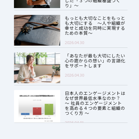
した「３つの組織基盤づく
り」～
2026.06.08
もっとも大切なことをもっと
も大切にする ～人や組織が
幸せと成功を同時に実現する
ための本質～
2026.04.30
「あなたが最も大切にしたい
心の底からの想い」の言語化
をサポートします
2026.04.30
日本人のエンゲージメントは
なぜ世界最低水準なのか？
～ 社員のエンゲージメント
を高める４つの要素と組織の
つくり方 ～
2026.04.01