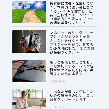
持続的に成長・発展してい
く、本質的に強い会社をつ
くる ～ OKRを活かし、社
員の主体性とチームワーク
（組織力）が高まる「３つ
の組織基盤づくり」 ～
2026.07.28
マネジャーのリーダーシッ
プとマネジメント力を鍛
え、会社を強くする ～
マネジャーを鍛え、育てる
OKRを軸にした「３つの組
織基盤づくり」～
2026.06.08
もっとも大切なことをもっ
とも大切にする ～人や組
織が幸せと成功を同時に実
現するための本質～
2026.04.30
「あなたが最も大切にした
い心の底からの想い」の言
語化をサポートします
2026.04.30