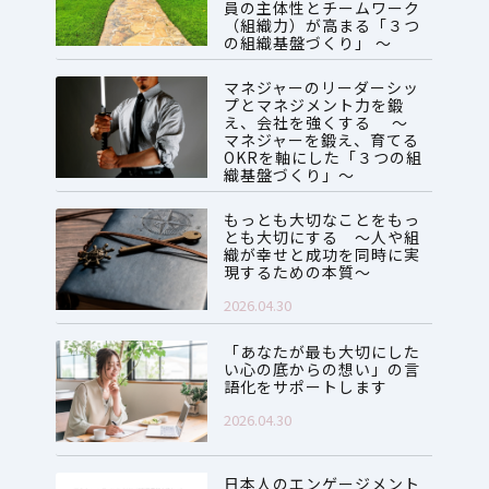
員の主体性とチームワーク
（組織力）が高まる「３つ
の組織基盤づくり」 ～
2026.07.28
マネジャーのリーダーシッ
プとマネジメント力を鍛
え、会社を強くする ～
マネジャーを鍛え、育てる
OKRを軸にした「３つの組
織基盤づくり」～
2026.06.08
もっとも大切なことをもっ
とも大切にする ～人や組
織が幸せと成功を同時に実
現するための本質～
2026.04.30
「あなたが最も大切にした
い心の底からの想い」の言
語化をサポートします
2026.04.30
日本人のエンゲージメント