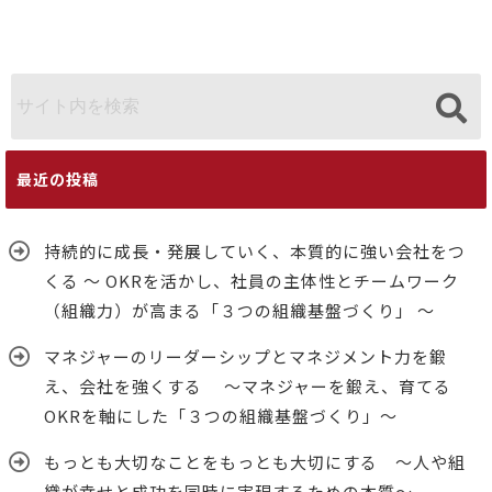
し、社員の主
ネジャーを鍛
現するための
体性とチーム
え、育てる
本質～
ワーク（組織
OKRを軸にし
力）が高まる
た「３つの組
「３つの組織
織基盤づく
基盤づくり」
り」～
～
最近の投稿
持続的に成長・発展していく、本質的に強い会社をつ
くる ～ OKRを活かし、社員の主体性とチームワーク
（組織力）が高まる「３つの組織基盤づくり」 ～
マネジャーのリーダーシップとマネジメント力を鍛
え、会社を強くする ～マネジャーを鍛え、育てる
OKRを軸にした「３つの組織基盤づくり」～
もっとも大切なことをもっとも大切にする ～人や組
織が幸せと成功を同時に実現するための本質～