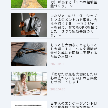
力）が高まる「３つの組織基
盤づくり」 ～
2026.07.28
マネジャーのリーダーシップ
とマネジメント力を鍛え、会
社を強くする ～マネジャ
ーを鍛え、育てるOKRを軸に
した「３つの組織基盤づく
り」～
2026.06.08
もっとも大切なことをもっと
も大切にする ～人や組織が
幸せと成功を同時に実現する
ための本質～
2026.04.30
「あなたが最も大切にしたい
心の底からの想い」の言語化
をサポートします
2026.04.30
日本人のエンゲージメントは
なぜ世界最低水準なのか？