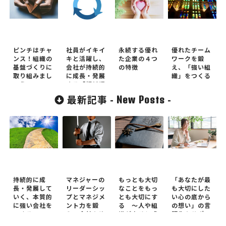
ピンチはチャ
社員がイキイ
永続する優れ
優れたチーム
ンス！組織の
キと活躍し、
た企業の４つ
ワークを鍛
基盤づくりに
会社が持続的
の特徴
え、「強い組
取り組みまし
に成長・発展
織」をつくる
ょう
する「好循環
経営」のスス
最新記事 -
-
New Posts
メ
持続的に成
マネジャーの
もっとも大切
「あなたが最
長・発展して
リーダーシッ
なことをもっ
も大切にした
いく、本質的
プとマネジメ
とも大切にす
い心の底から
に強い会社を
ント力を鍛
る ～人や組
の想い」の言
つくる ～
え、会社を強
織が幸せと成
語化をサポー
OKRを活か
くする ～マ
功を同時に実
トします