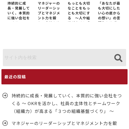
持続的に成
マネジャーの
もっとも大切
「あなたが最
長・発展して
リーダーシッ
なことをもっ
も大切にした
いく、本質的
プとマネジメ
とも大切にす
い心の底から
に強い会社を
ント力を鍛
る ～人や組
の想い」の言
つくる ～
え、会社を強
織が幸せと成
語化をサポー
OKRを活か
くする ～マ
功を同時に実
トします
し、社員の主
ネジャーを鍛
現するための
体性とチーム
え、育てる
本質～
ワーク（組織
OKRを軸にし
力）が高まる
た「３つの組
「３つの組織
織基盤づく
基盤づくり」
り」～
～
最近の投稿
持続的に成長・発展していく、本質的に強い会社をつ
くる ～ OKRを活かし、社員の主体性とチームワーク
（組織力）が高まる「３つの組織基盤づくり」 ～
マネジャーのリーダーシップとマネジメント力を鍛