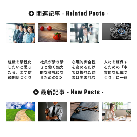
関連記事 -
-
Related Posts
組織を活性化
社員が活き活
心理的安全性
人材を確保す
したいと思っ
きと働く魅力
を高めるだけ
るための「本
たら、まず信
的な会社にな
では優れた効
質的な組織づ
頼関係づくり
るための3つ
果は生まれな
くり」に一緒
からはじめま
の条件
い
に取り組みま
しょう！
せんか？
最新記事 -
-
New Posts