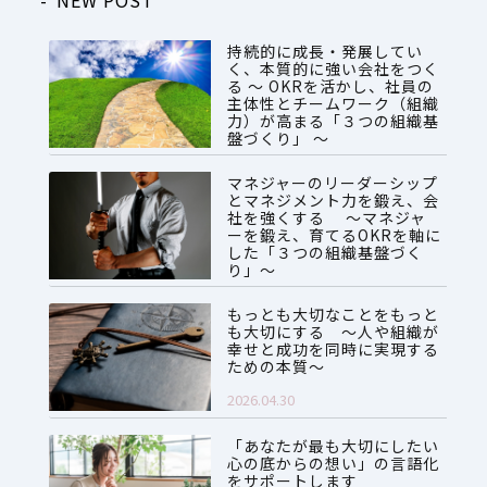
持続的に成長・発展してい
く、本質的に強い会社をつく
る ～ OKRを活かし、社員の
主体性とチームワーク（組織
力）が高まる「３つの組織基
盤づくり」 ～
2026.07.28
マネジャーのリーダーシップ
とマネジメント力を鍛え、会
社を強くする ～マネジャ
ーを鍛え、育てるOKRを軸に
した「３つの組織基盤づく
り」～
2026.06.08
もっとも大切なことをもっと
も大切にする ～人や組織が
幸せと成功を同時に実現する
ための本質～
2026.04.30
「あなたが最も大切にしたい
心の底からの想い」の言語化
をサポートします