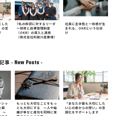
にした
7名の幹部に対するリーダ
社員に主体性と一体感が生
」の言
ー研修と目標管理制度
まれる、OKRという仕掛
す
（OKR）の導入と運用
け
（株式会社利根川産業様）
記事 -
-
New Posts
ーシッ
もっとも大切なことをもっ
「あなたが最も大切にした
を鍛
とも大切にする ～人や組
い心の底からの想い」の言
 ～
織が幸せと成功を同時に実
語化をサポートします