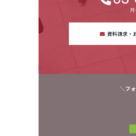
月
資料請求・
＼フォ