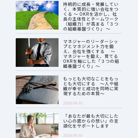
持続的に成長・発展してい
く、本質的に強い会社をつ
くる ～ OKRを活かし、社
員の主体性とチームワーク
（組織力）が高まる「３つ
の組織基盤づくり」 ～
2026.07.28
マネジャーのリーダーシッ
プとマネジメント力を鍛
え、会社を強くする ～
マネジャーを鍛え、育てる
OKRを軸にした「３つの組
織基盤づくり」～
2026.06.08
もっとも大切なことをもっ
とも大切にする ～人や組
織が幸せと成功を同時に実
現するための本質～
2026.04.30
「あなたが最も大切にした
い心の底からの想い」の言
語化をサポートします
2026.04.30