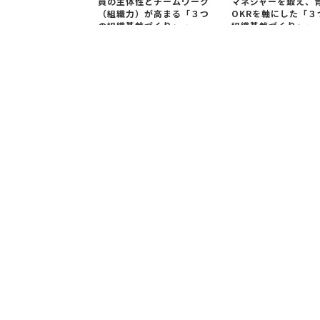
員の主体性とチームワーク
マネジャーを鍛え、
（組織力）が高まる「３つ
OKRを軸にした「３
の組織基盤づくり」 ～
組織基盤づくり」～