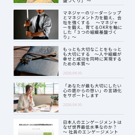
盤づくり」 ～
2026.07.28
マネジャーのリーダーシップ
とマネジメント力を鍛え、会
社を強くする ～マネジャ
ーを鍛え、育てるOKRを軸に
した「３つの組織基盤づく
り」～
2026.06.08
もっとも大切なことをもっと
も大切にする ～人や組織が
幸せと成功を同時に実現する
ための本質～
2026.04.30
「あなたが最も大切にしたい
心の底からの想い」の言語化
をサポートします
2026.04.30
日本人のエンゲージメントは
なぜ世界最低水準なのか？
～ 社員のエンゲージメント