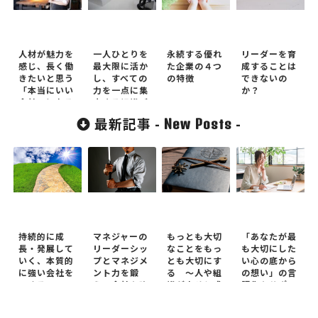
人材が魅力を
一人ひとりを
永続する優れ
リーダーを育
感じ、長く働
最大限に活か
た企業の４つ
成することは
きたいと思う
し、すべての
の特徴
できないの
「本当にいい
力を一点に集
か？
会社」になる
中する組織づ
には？
くり
最新記事 -
-
New Posts
持続的に成
マネジャーの
もっとも大切
「あなたが最
長・発展して
リーダーシッ
なことをもっ
も大切にした
いく、本質的
プとマネジメ
とも大切にす
い心の底から
に強い会社を
ント力を鍛
る ～人や組
の想い」の言
つくる ～
え、会社を強
織が幸せと成
語化をサポー
OKRを活か
くする ～マ
功を同時に実
トします
し、社員の主
ネジャーを鍛
現するための