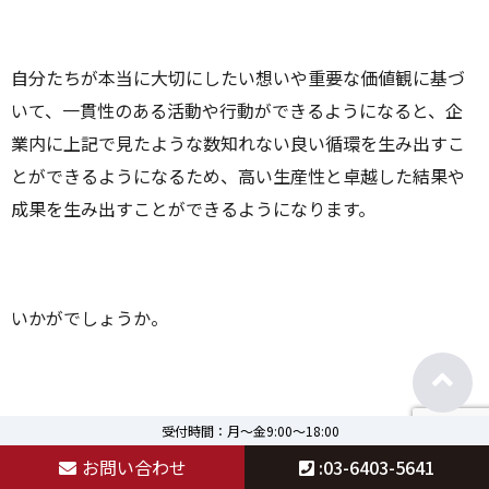
自分たちが本当に大切にしたい想いや重要な価値観に基づ
いて、一貫性のある活動や行動ができるようになると、企
業内に上記で見たような数知れない良い循環を生み出すこ
とができるようになるため、高い生産性と卓越した結果や
成果を生み出すことができるようになります。
いかがでしょうか。
上記に上げた理念経営が実現することによる効果は、繰り
受付時間：月～金9:00～18:00
返しになりますが、企業理念を言語化しただけでは生まれ
お問い合わせ
:03-6403-5641