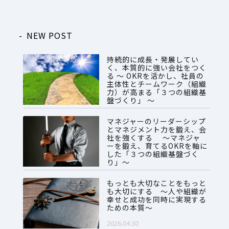
NEW POST
持続的に成長・発展してい
く、本質的に強い会社をつく
る ～ OKRを活かし、社員の
主体性とチームワーク（組織
力）が高まる「３つの組織基
盤づくり」 ～
2026.07.28
マネジャーのリーダーシップ
とマネジメント力を鍛え、会
社を強くする ～マネジャ
ーを鍛え、育てるOKRを軸に
した「３つの組織基盤づく
り」～
2026.06.08
もっとも大切なことをもっと
も大切にする ～人や組織が
幸せと成功を同時に実現する
ための本質～
2026.04.30