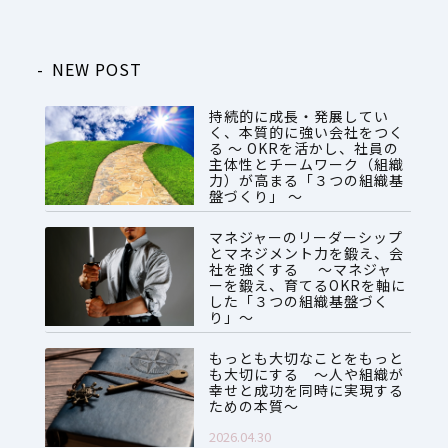
NEW POST
持続的に成長・発展してい
く、本質的に強い会社をつく
る ～ OKRを活かし、社員の
主体性とチームワーク（組織
力）が高まる「３つの組織基
盤づくり」 ～
2026.07.28
マネジャーのリーダーシップ
とマネジメント力を鍛え、会
社を強くする ～マネジャ
ーを鍛え、育てるOKRを軸に
した「３つの組織基盤づく
り」～
2026.06.08
もっとも大切なことをもっと
も大切にする ～人や組織が
幸せと成功を同時に実現する
ための本質～
2026.04.30