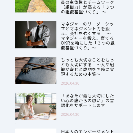
員の主体性とチームワーク
（組織力）が高まる「３つ
の組織基盤づくり」 ～
2026.07.28
マネジャーのリーダーシッ
プとマネジメント力を鍛
え、会社を強くする ～
マネジャーを鍛え、育てる
OKRを軸にした「３つの組
織基盤づくり」～
2026.06.08
もっとも大切なことをもっ
とも大切にする ～人や組
織が幸せと成功を同時に実
現するための本質～
2026.04.30
「あなたが最も大切にした
い心の底からの想い」の言
語化をサポートします
2026.04.30
日本人のエンゲージメント