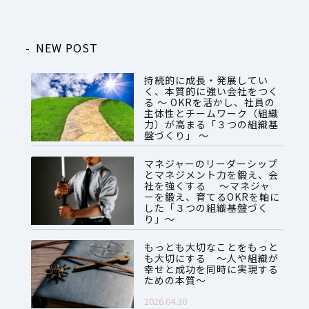
NEW POST
持続的に成長・発展してい
く、本質的に強い会社をつく
る ～ OKRを活かし、社員の
主体性とチームワーク（組織
力）が高まる「３つの組織基
盤づくり」 ～
2026.07.28
マネジャーのリーダーシップ
とマネジメント力を鍛え、会
社を強くする ～マネジャ
ーを鍛え、育てるOKRを軸に
した「３つの組織基盤づく
り」～
2026.06.08
もっとも大切なことをもっと
も大切にする ～人や組織が
幸せと成功を同時に実現する
ための本質～
2026.04.30