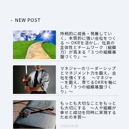
NEW POST
持続的に成長・発展してい
く、本質的に強い会社をつく
る ～ OKRを活かし、社員の
主体性とチームワーク（組織
力）が高まる「３つの組織基
盤づくり」 ～
2026.07.28
マネジャーのリーダーシップ
とマネジメント力を鍛え、会
社を強くする ～マネジャ
ーを鍛え、育てるOKRを軸に
した「３つの組織基盤づく
り」～
2026.06.08
もっとも大切なことをもっと
も大切にする ～人や組織が
幸せと成功を同時に実現する
ための本質～
2026.04.30